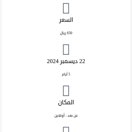
السعر
650 ريال
22 ديسمبر 2024
5 أيام
المكان
عن بعد - أونلاين