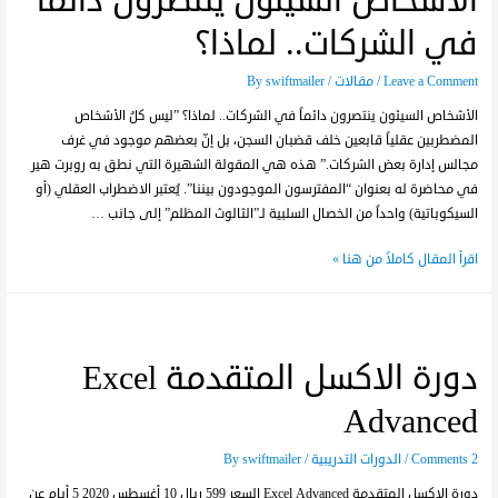
الأشخاص السيئون ينتصرون دائماً
في الشركات.. لماذا؟
Leave a Comment
/
مقالات
/ By
swiftmailer
الأشخاص السيئون ينتصرون دائماً في الشركات.. لماذا؟ ”ليس كلُ الأشخاص
المضطربين عقلياً قابعين خلف قضبان السجن، بل إنّ بعضهم موجود في غرف
مجالس إدارة بعض الشركات.” هذه هي المقولة الشهيرة التي نطق به روبرت هير
في محاضرة له بعنوان “المفترسون الموجودون بيننا”. يُعتبر الاضطراب العقلي (أو
السيكوباتية) واحداً من الخصال السلبية لـ”الثالوث المظلم” إلى جانب …
اقرأ المقال كاملاً من هنا »
دورة الاكسل المتقدمة Excel
Advanced
2 Comments
/
الدورات التدريبية
/ By
swiftmailer
دورة الاكسل المتقدمة Excel Advanced السعر 599 ريال 10 أغسطس 2020 5 أيام عن