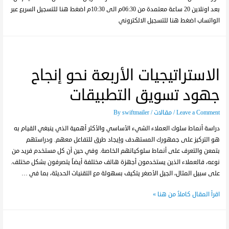
بعد اونلاين 20 ساعة معتمدة من 06:30م الى 10:30م اضغط هنا للتسجيل السريع عبر
الواتساب اضغط هنا للتسجيل الالكتروني
الاستراتيجيات الأربعة نحو إنجاح
جهود تسويق التطبيقات
Leave a Comment
/
مقالات
/ By
swiftmailer
دراسة أنماط سلوك العملاء الشيء الأساسي والأكثر أهمية الذي ينبغي القيام به
هو التركيز على جمهورك المستهدف وإيجاد طرق للتفاعل معهم. ودراستهم
بتمعن والتعرف على أنماط سلوكياتهم الخاصة. وفي حين أن كل مستخدم فريد من
نوعه، فالعملاء الذين يستخدمون أجهزة هاتف مختلفة أيضاً يتصرفون بشكل مختلف.
على سبيل المثال، الجيل الأصغر يتكيف بسهولة مع التقنيات الحديثة، بما في …
اقرأ المقال كاملاً من هنا »