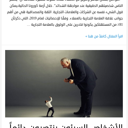
الناس شخصيتهم الحقيقية عند مواجهة الشدائد”. خلال أزمة كورونا الحالية،يمكن
قول الشيء نفسه عن الشركات والعلامات التجارية. الثقة والمصداقية هي من أهم
جوانب علاقة العلامة التجارية بالعملاء. وفقًا للإحصائيات لعام 2019، التي ذكرتأن
81٪ من المستهلكين يكونوا قادرين على الوثوق بالعلامة التجارية …
اقرأ المقال كاملاً من هنا »