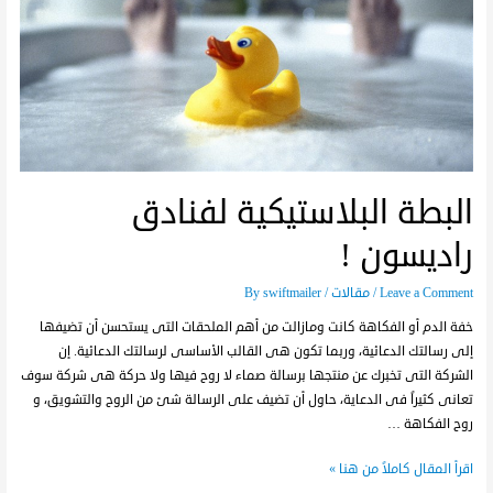
البطة البلاستيكية لفنادق
راديسون !
Leave a Comment
/
مقالات
/ By
swiftmailer
خفة الدم أو الفكاهة كانت ومازالت من أهم الملحقات التى يستحسن أن تضيفها
إلى رسالتك الدعائية، وربما تكون هى القالب الأساسى لرسالتك الدعائية. إن
الشركة التى تخبرك عن منتجها برسالة صماء لا روح فيها ولا حركة هى شركة سوف
تعانى كثيراً فى الدعاية، حاول أن تضيف على الرسالة شئ من الروح والتشويق، و
روح الفكاهة …
اقرأ المقال كاملاً من هنا »