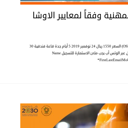
هنية وفقاً لمعايير الاوشا
دورة السلامة والصحة المهنية وفقاً لمعايير الاوشا (OSHA) السعر 1550 ريال 24 نوفمبر 2019 5 أيام جدة قاعة فندقية 30
ساعة معتمدة من 5:00م الى 9:00م اضغط هنا للتسجيل عبر الوتس أب يجب ملئ الاستمارة للتسجيل Name
*FirstLastEmailMo