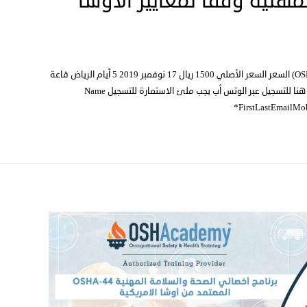
هنية وفقاً لمعايير الاوشا
دورة السلامة والصحة المهنية وفقاً لمعايير الاوشا (OSHA) السعر السعر الأصلي 1500 ريال 17 نوفمبر 2019 5 أيام الرياض قاعة
فندقية 30 ساعة معتمدة من 4:30م الى 9:30م اضغط هنا للتسجيل عبر الوتس أب يجب ملئ الاستمارة للتسجيل Name
*FirstLastEmailMo