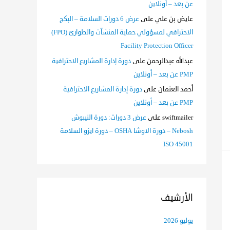
عن بعد – أونلاين
عايض بن علي
على
عرض 6 دورات السلامة – البكج
الاحترافي لمسؤولي حماية المنشآت والطوارئ (FPO)
Facility Protection Officer
عبدالله عبدالرحمن
على
دورة إدارة المشاريع الاحترافية
PMP عن بعد – أونلاين
أحمد العثمان
على
دورة إدارة المشاريع الاحترافية
PMP عن بعد – أونلاين
swiftmailer
على
عرض 3 دورات: دورة النيبوش
Nebosh – دورة الاوشا OSHA – دورة ايزو السلامة
ISO 45001
الأرشيف
يوليو 2026